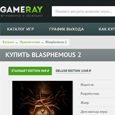
КАТАЛОГ ИГР
ГРАФИК ВЫХОДА
КАК КУ
Каталог
→
Приключения
→
Blasphemous 2
КУПИТЬ
BLASPHEMOUS 2
STANDART EDITION 969 ₽
DELUXE EDITION 1349 ₽
Издатель:
Разработчик:
Жанр:
Дата выхода игры: