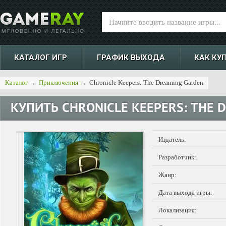
КАТАЛОГ ИГР
ГРАФИК ВЫХОДА
КАК КУ
Каталог
→
Приключения
→
Chronicle Keepers: The Dreaming Garden
КУПИТЬ
CHRONICLE KEEPERS: THE 
Издатель:
Разработчик:
Жанр:
Дата выхода игры:
Локализация: