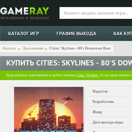
КАТАЛОГ ИГР
ГРАФИК ВЫХОДА
КАК КУ
Каталог
→
Дополнения
→
Cities: Skylines - 80's Downtown Beat
КУПИТЬ
CITIES: SKYLINES - 80'S 
Игра является дополнением и требует наличия
Cities: Skylines
. Ее вы также можете 
Издатель:
Разработчик:
Жанр:
Дата выхода игры: