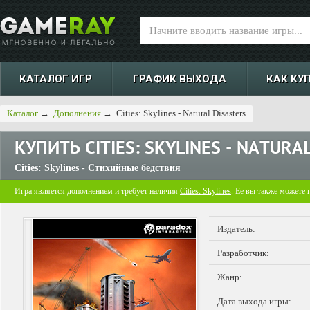
КАТАЛОГ ИГР
ГРАФИК ВЫХОДА
КАК КУ
Каталог
→
Дополнения
→
Cities: Skylines - Natural Disasters
КУПИТЬ
CITIES: SKYLINES - NATURA
Cities: Skylines - Стихийные бедствия
Игра является дополнением и требует наличия
Cities: Skylines
. Ее вы также можете 
Издатель:
Разработчик:
Жанр:
Дата выхода игры: