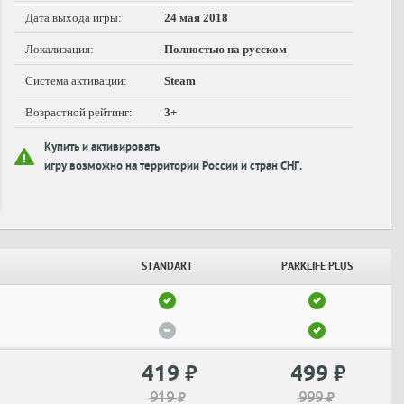
Дата выхода игры:
24 мая 2018
Локализация:
Полностью на русском
Система активации:
Steam
Возрастной рейтинг:
3+
Купить и активировать
игру возможно на территории России и стран СНГ.
STANDART
PARKLIFE PLUS
419
499
₽
₽
919
999
₽
₽