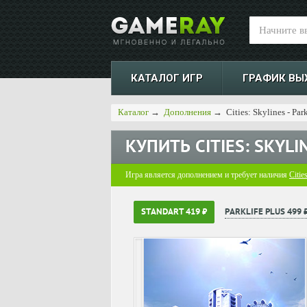
КАТАЛОГ ИГР
ГРАФИК ВЫ
Каталог
→
Дополнения
→
Cities: Skylines - Park
КУПИТЬ
CITIES: SKYLI
Игра является дополнением и требует наличия
Citie
STANDART 419 ₽
PARKLIFE PLUS 499 