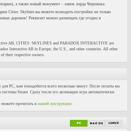
опарки), а также новый монумент – замок лорда Чирпвика.
ии Cities: Skylines вы можете возводить постройки не только
ковых дорожек! Реквизит можно размещать где угодно в
teractive AB, CITIES: SKYLINES and PARADOX INTERACTIVE are
adox Interactive AB in Europe, the U.S., and other countries. All other
 of their respective owners.
ife для PC, вам понадобится всего несколько минут. После оплаты вы
 системы Steam. Сразу после его активации игра автоматически
 можете прочитать в
нашей инструкции
.
PC
linux
mac os