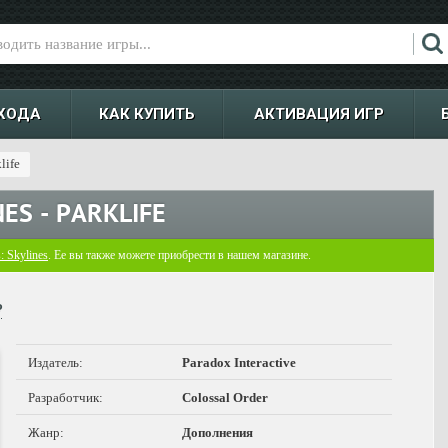
ХОДА
КАК КУПИТЬ
АКТИВАЦИЯ ИГР
life
NES - PARKLIFE
s: Skylines
. Ее вы также можете приобрести в нашем магазине.
₽
Издатель:
Paradox Interactive
Разработчик:
Colossal Order
Жанр:
Дополнения