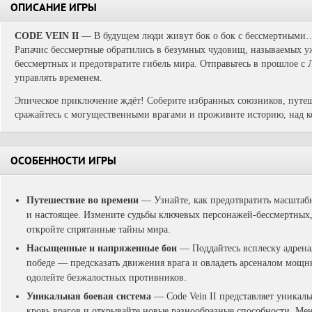
ОПИСАНИЕ ИГРЫ
CODE VEIN II
— В будущем люди живут бок о бок с бессмертными…
Рапачис бессмертные обратились в безумных чудовищ, называемых у
бессмертных и предотвратите гибель мира. Отправьтесь в прошлое с 
управлять временем.
Эпическое приключение ждёт! Соберите избранных союзников, путе
сражайтесь с могущественными врагами и проживите историю, над к
ОСОБЕННОСТИ ИГРЫ
Путешествие во времени
— Узнайте, как предотвратить масштаб
и настоящее. Измените судьбы ключевых персонажей-бессмертных,
откройте спрятанные тайны мира.
Насыщенные и напряженные бои
— Поддайтесь всплеску адренал
победе — предсказать движения врага и овладеть арсеналом мощн
одолейте безжалостных противников.
Уникальная боевая система
— Code Vein II представляет уникал
кровь врагов и открывайте новые разнообразные способности. Ме