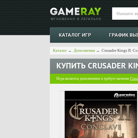
КАТАЛОГ ИГР
ГРАФИК ВЫ
Каталог
→
Дополнения
→
Crusader Kings II: C
КУПИТЬ
CRUSADER KIN
Игра является дополнением и требует наличия
Crusa