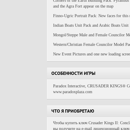
Corners of the Earth Building Pack: Pyramids 
and the Agra Fort appear on the map
Finno-Ugric Portrait Pack: New faces for this 
Indian Boats Unit Pack and Arabic Boats Unit
Mongol/Steppe Male and Female Councilor M
Western/Christian Female Councilor Model Pa
New Event Pictures and one new loading screen
ОСОБЕННОСТИ ИГРЫ
Paradox Interactive, CRUSADER KINGS® Copyr
www.paradoxplaza.com
ЧТО Я ПРИОБРЕТАЮ
Чтобы купить ключ Crusader Kings II: Conc
вы получите на e-mail лицензионный ключ 