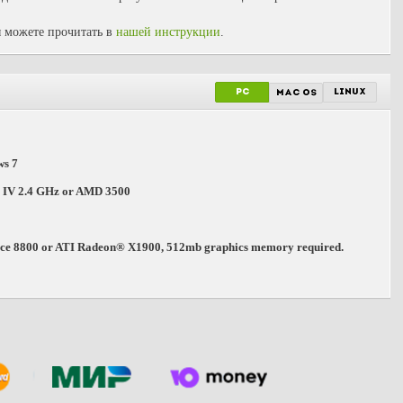
 можете прочитать в
нашей инструкции
.
PC
linux
mac os
ws 7
 IV 2.4 GHz or AMD 3500
e 8800 or ATI Radeon® X1900, 512mb graphics memory required.