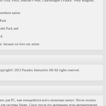
of Giza, Petra, Hadrian’s Wall, Charlemagne’s Palace, Visby Ringmur,
northern nation
 Pack
odel Pack and
ck
: because we love our artists
ight© 2013 Paradox Interactive AB All rights reserved.
lave для PC, вам понадобится всего несколько минут. После оплаты
для системы Steam. Сразу после его активации игра автоматически