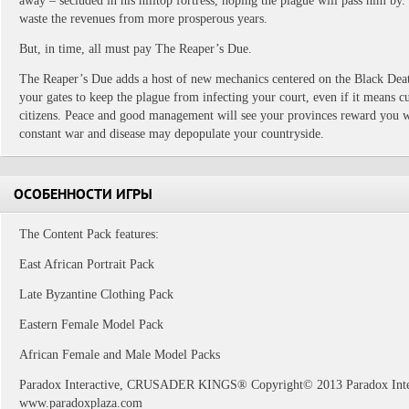
away – secluded in his hilltop fortress, hoping the plague will pass him by.
waste the revenues from more prosperous years.
But, in time, all must pay The Reaper’s Due.
The Reaper’s Due adds a host of new mechanics centered on the Black Dea
your gates to keep the plague from infecting your court, even if it means c
citizens. Peace and good management will see your provinces reward you 
constant war and disease may depopulate your countryside.
ОСОБЕННОСТИ ИГРЫ
The Content Pack features:
East African Portrait Pack
Late Byzantine Clothing Pack
Eastern Female Model Pack
African Female and Male Model Packs
Paradox Interactive, CRUSADER KINGS® Copyright© 2013 Paradox Interac
www.paradoxplaza.com