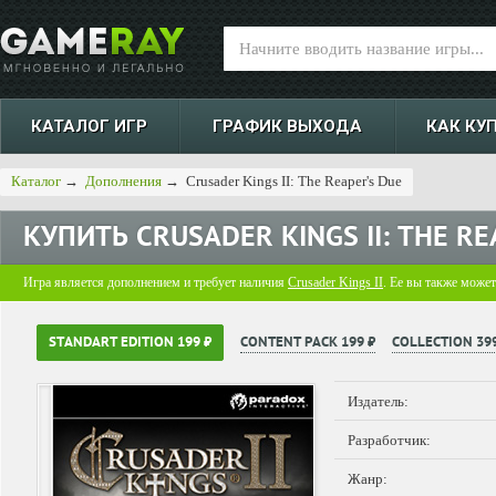
КАТАЛОГ ИГР
ГРАФИК ВЫХОДА
КАК КУ
Каталог
→
Дополнения
→
Crusader Kings II: The Reaper's Due
КУПИТЬ
CRUSADER KINGS II: THE RE
Игра является дополнением и требует наличия
Crusader Kings II
. Ее вы также может
STANDART EDITION 199 ₽
CONTENT PACK 199 ₽
COLLECTION 399
Издатель:
Разработчик:
Жанр: