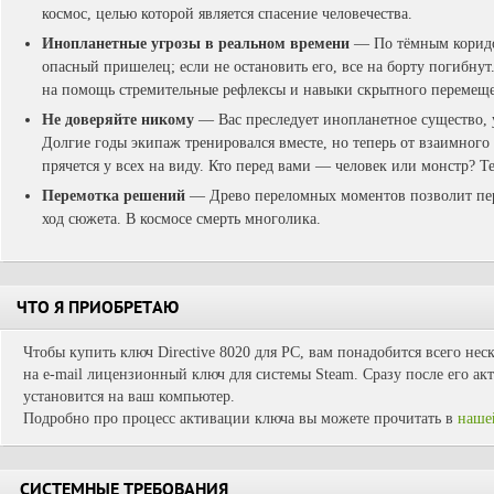
космос, целью которой является спасение человечества.
Инопланетные угрозы в реальном времени
— По тёмным коридо
опасный пришелец; если не остановить его, все на борту погибнут
на помощь стремительные рефлексы и навыки скрытного перемещ
Не доверяйте никому
— Вас преследует инопланетное существо, 
Долгие годы экипаж тренировался вместе, но теперь от взаимного д
прячется у всех на виду. Кто перед вами — человек или монстр? Т
Перемотка решений
— Древо переломных моментов позволит пер
ход сюжета. В космосе смерть многолика.
ЧТО Я ПРИОБРЕТАЮ
Чтобы купить ключ Directive 8020 для PC, вам понадобится всего нес
на e-mail лицензионный ключ для системы Steam. Сразу после его ак
установится на ваш компьютер.
Подробно про процесс активации ключа вы можете прочитать в
наше
СИСТЕМНЫЕ ТРЕБОВАНИЯ