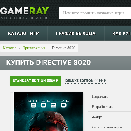
КАТАЛОГ ИГР
ГРАФИК ВЫХОДА
КАК КУ
Каталог
→
Приключения
→
Directive 8020
КУПИТЬ
DIRECTIVE 8020
STANDART EDITION 3389 ₽
DELUXE EDITION 4499 ₽
Издатель:
Разработчик:
Жанр:
Дата выхода игры: