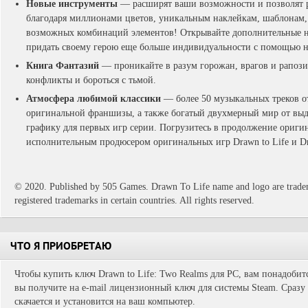
Новые инструменты
— расширят ваши возможности и позволят р
благодаря миллионами цветов, уникальным наклейкам, шаблонам
возможных комбинаций элементов! Открывайте дополнительные на
придать своему герою еще больше индивидуальности с помощью н
Книга Фантазий
— проникайте в разум горожан, врагов и рапози
конфликты и бороться с тьмой.
Атмосфера любимой классики
— более 50 музыкальных треков о
оригинальной франшизы, а также богатый двухмерный мир от вы
графику для первых игр серии. Погрузитесь в продолжение ориги
исполнительным продюсером оригинальных игр Drawn to Life и Draw
© 2020. Published by 505 Games. Drawn To Life name and logo are trad
registered trademarks in certain countries. All rights reserved.
ЧТО Я ПРИОБРЕТАЮ
Чтобы купить ключ Drawn to Life: Two Realms для PC, вам понадобит
вы получите на e-mail лицензионный ключ для системы Steam. Сразу 
скачается и установится на ваш компьютер.