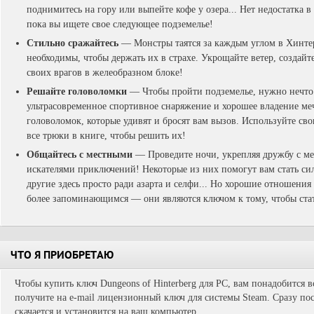
поднимитесь на гору или выпейте кофе у озера... Нет недостатка в
пока вы ищете свое следующее подземелье!
Стильно сражайтесь
— Монстры таятся за каждым углом в Хинтер
необходимы, чтобы держать их в страхе. Укрощайте ветер, создайт
своих врагов в желеобразном блоке!
Решайте головоломки
— Чтобы пройти подземелье, нужно нечто 
ультрасовременное спортивное снаряжение и хорошее владение ме
головоломок, которые удивят и бросят вам вызов. Используйте св
все трюки в книге, чтобы решить их!
Общайтесь с местными
— Проведите ночи, укрепляя дружбу с м
искателями приключений! Некоторые из них помогут вам стать си
другие здесь просто ради азарта и селфи... Но хорошие отношения
более запоминающимся — они являются ключом к тому, чтобы ста
ЧТО Я ПРИОБРЕТАЮ
Чтобы купить ключ Dungeons of Hinterberg для PC, вам понадобится в
получите на e-mail лицензионный ключ для системы Steam. Сразу пос
скачается и установится на ваш компьютер.