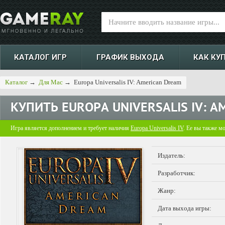
КАТАЛОГ ИГР
ГРАФИК ВЫХОДА
КАК КУ
Каталог
→
Для Mac
→
Europa Universalis IV: American Dream
КУПИТЬ
EUROPA UNIVERSALIS IV: 
Игра является дополнением и требует наличия
Europa Universalis IV
. Ее вы также м
Издатель:
Разработчик:
Жанр:
Дата выхода игры: