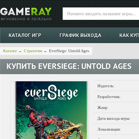
КАТАЛОГ ИГР
ГРАФИК ВЫХОДА
КАК КУ
Каталог
→
Стратегии
→
EverSiege: Untold Ages
КУПИТЬ
EVERSIEGE: UNTOLD AGES
Издатель:
Разработчик:
Жанр:
Дата выхода игры:
Локализация: