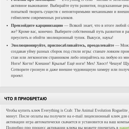
активное выживание. Выбирайте пути развития, подсказанные ре
попыткой творить существ с неповторимыми механиками и внешни
геймплеем современных рогаликов.
Превзойдите карцинизацию
— Всякий знает, что в итоге любой 
же? Кроме вас, конечно. Выберите собственный путь развития и ра
преуспеть и обойти эволюционный тупик. Выкуси, наука!
Эволюционируйте, приспосабливайтесь, преодолевайте
— Можно
создавая уйму разных сборок под стили игры: станьте ловким пр
стаи или легконогим странником либо опирайтесь на любую из мн
Ноги! Когти! Клешни! Крылья! Ещё ноги! Мех! Хвост! Чешуя!
Сотворите грозную и даже внешне чудовищную химеру или получ
проект.
ЧТО Я ПРИОБРЕТАЮ
Чтобы купить ключ Everything is Crab: The Animal Evolution Roguelite
минут. После оплаты вы получите на e-mail лицензионный ключ для с
активации игра автоматически скачается и установится на ваш компь
Подробно про процесс активации ключа вы можете прочитать в
наше