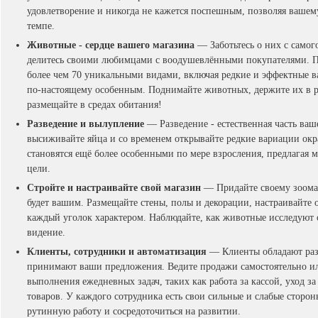
удовлетворение и никогда не кажется поспешным, позволяя вашему
темпе.
Животные - сердце вашего магазина
— Заботьтесь о них с самог
делитесь своими любимцами с воодушевлёнными покупателями. По
более чем 70 уникальными видами, включая редкие и эффектные в
по-настоящему особенным. Поднимайте животных, держите их в р
размещайте в средах обитания!
Разведение и вылупление
— Разведение - естественная часть ва
высиживайте яйца и со временем открывайте редкие вариации окр
становятся ещё более особенными по мере взросления, предлагая
цели.
Стройте и настраивайте свой магазин
— Придайте своему зоомаг
будет вашим. Размещайте стены, полы и декорации, настраивайте 
каждый уголок характером. Наблюдайте, как животные исследуют
видение.
Клиенты, сотрудники и автоматизация
— Клиенты обладают раз
принимают ваши предложения. Ведите продажи самостоятельно ил
выполнения ежедневных задач, таких как работа за кассой, уход 
товаров. У каждого сотрудника есть свои сильные и слабые сторон
рутинную работу и сосредоточиться на развитии.