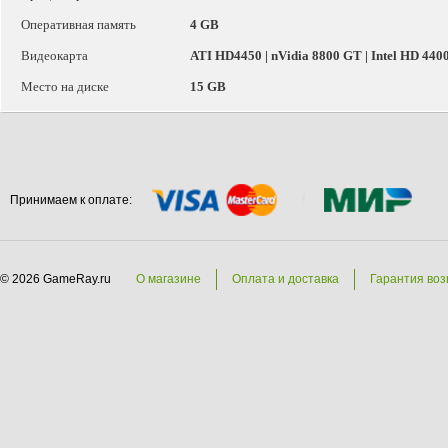
Оперативная память
4 GB
Видеокарта
ATI HD4450 | nVidia 8800 GT | Intel HD 440
Место на диске
15 GB
Принимаем к оплате:
© 2026 GameRay.ru
О магазине
Оплата и доставка
Гарантия воз