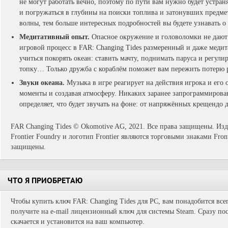
не могут работать вечно, поэтому по пути вам нужно будет устран
и погружаться в глубины на поиски топлива и затонувших предмет
волны, тем больше интересных подробностей вы будете узнавать о
Медитативный опыт.
Опасное окружение и головоломки не дают 
игровой процесс в FAR: Changing Tides размеренный и даже медит
учиться покорять океан: ставить мачту, поднимать паруса и регули
топку… Только дружба с кораблём поможет вам пережить потерю 
Звуки океана.
Музыка в игре реагирует на действия игрока и его
моменты и создавая атмосферу. Никаких заранее запрограммиров
определяет, что будет звучать на фоне: от напряжённых крещендо
FAR Changing Tides © Okomotive AG, 2021. Все права защищены. Издате
Frontier Foundry и логотип Frontier являются торговыми знаками Front
защищены.
ЧТО Я ПРИОБРЕТАЮ
Чтобы купить ключ FAR: Changing Tides для PC, вам понадобится все
получите на e-mail лицензионный ключ для системы Steam. Сразу пос
скачается и установится на ваш компьютер.