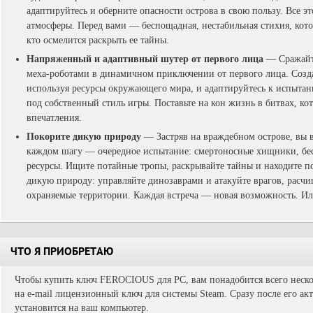
адаптируйтесь и оберните опасности острова в свою пользу. Все э
атмосферы. Перед вами — беспощадная, нестабильная стихия, кото
кто осмелится раскрыть ее тайны.
Напряженный и адаптивный шутер от первого лица
— Сражайт
меха-роботами в динамичном приключении от первого лица. Созд
используя ресурсы окружающего мира, и адаптируйтесь к испытани
под собственный стиль игры. Поставьте на кон жизнь в битвах, ко
впечатления.
Покорите дикую природу
— Застряв на враждебном острове, вы 
каждом шагу — очередное испытание: смертоносные хищники, б
ресурсы. Ищите потайные тропы, раскрывайте тайны и находите п
дикую природу: управляйте динозаврами и атакуйте врагов, расчи
охраняемые территории. Каждая встреча — новая возможность. Ил
ЧТО Я ПРИОБРЕТАЮ
Чтобы купить ключ FEROCIOUS для PC, вам понадобится всего неско
на e-mail лицензионный ключ для системы Steam. Сразу после его ак
установится на ваш компьютер.