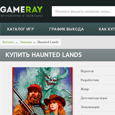
КАТАЛОГ ИГР
ГРАФИК ВЫХОДА
КАК КУ
Каталог
→
Экшены
→
Haunted Lands
КУПИТЬ
HAUNTED LANDS
Издатель:
Разработчик:
Жанр:
Дата выхода игры:
Локализация: