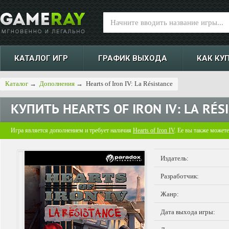
КАТАЛОГ ИГР
ГРАФИК ВЫХОДА
КАК КУ
Каталог
→
Дополнения
→
Hearts of Iron IV: La Résistance
КУПИТЬ
HEARTS OF IRON IV: LA RÉS
Игра является дополнением и требует наличия
Hearts of Iron IV
. Ее вы также может
Издатель:
Разработчик:
Жанр:
Дата выхода игры: