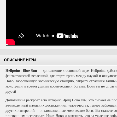
ОПИСАНИЕ ИГРЫ
Hellpoint: Blue Sun —
дополнение к основной игре Hellpoint, дейст
фантастической вселенной, где стерта грань между наукой и оккульт
Ново, заброшенную космическую станцию, открыть страшные тайны 
монстрами и всемогущими космическими богами. Если вы не справит
друзей
Дополнение раскроет всю историю Ирид Ново тем, кто сможет ее по
великолепный памятник достижениям человечества, теперь заброшен
других измерений — и злокозненные комические боги. Вы станете с
призванным исследовать Ирид Ново и выяснить, что за ужасные собы