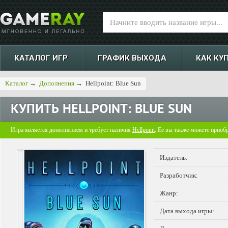
КАТАЛОГ ИГР
ГРАФИК ВЫХОДА
КАК КУ
Каталог
→
Дополнения
→
Hellpoint: Blue Sun
КУПИТЬ
HELLPOINT: BLUE SUN
Игра является дополнением и требует наличия
Hellpoint
. Ее вы также можете приоб
Издатель:
Разработчик:
Жанр:
Дата выхода игры: