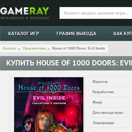
КАТАЛОГ ИГР
ГРАФИК ВЫХОДА
КАК КУ
Каталог
→
Приключения
→
House of 1000 Doors: Evil Inside
КУПИТЬ
HOUSE OF 1000 DOORS: EVI
Издатель:
Разработчик:
Жанр:
Дата выхода игры:
Локализация: