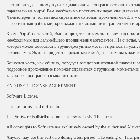
свет по определенному пути. Однако она успела распространиться та
параллельные миры! Вам необходимо посетить их через специальные
Ланкастеров, и попытаться справиться со всеми проявлениями Зла –
агрессивными роботами, кровожадными домашними растениями и д
Кроме борьбы с заразой, Эмили придется поломать голову над поис
необходимых для дальнейшего продвижения артефактов. На счастье, 
которая может добраться в труднодоступные места и принести нужну
головоломок Эмили придется справляться самой, и в этом вы можете
Бонусная часть, как обычно, порадует вас дополнительной главой и 
подробное прохождение поможет справиться с трудными моментами! 
зараза распространяется молниеносно!
END USER LICENSE AGREEMENT
Software License.
License for use and distribution.
The Software is distributed on a shareware basis. This means:
All copyrights to Software are exclusively owned by the author and Alawar
Anyone may use this software during a test period. The ending of Trial per