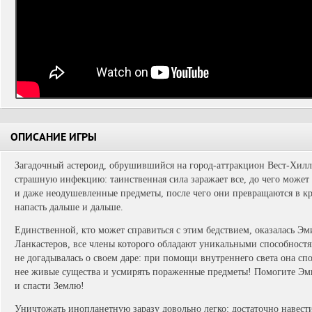
ОПИСАНИЕ ИГРЫ
Загадочный астероид, обрушившийся на город-аттракцион Вест-Хиллс
страшную инфекцию: таинственная сила заражает все, до чего может 
и даже неодушевленные предметы, после чего они превращаются в к
напасть дальше и дальше.
Единственной, кто может справиться с этим бедствием, оказалась Эм
Ланкастеров, все члены которого обладают уникальными способностя
не догадывалась о своем даре: при помощи внутреннего света она сп
нее живые существа и усмирять пораженные предметы! Помогите Эми
и спасти Землю!
Уничтожать инопланетную заразу довольно легко: достаточно навест