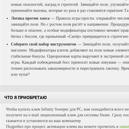
новых опасностей, наград и стратегий. Зачищайте поле, улучшайт
принимайте вызовы, которые из раза в раз становятся серьёзнее.Та
Логика против хаоса
— Правила игры просты: открывайте числов
зачищайте поле. Но с ростом поля растёт и напряжение. Процедурн
больше и опаснее, а особые модификаторы постоянно меняют прав
битва с боссом, где привычный «Сапёр» превращается в стратегию
Соберите свой набор инструментов
— Зачищайте поле, получайте
магазине. Модификаторы клеток добавляют на поле новые элемен
стабильные бонусы. Одноразовые карты выручают в экстренной си
игры. Каждый побежденный босс приносит новые ловушки — они
точнее распознавать закономерности и перестраивать тактику. Врем
или чутьё?
ЧТО Я ПРИОБРЕТАЮ
Чтобы купить ключ Infinity Sweeper для PC, вам понадобится всего н
получите на e-mail лицензионный ключ для системы Steam. Сразу пос
скачается и установится на ваш компьютер.
Подробно про процесс активации ключа вы можете прочитать в
наше