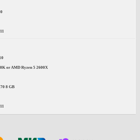
60
 11
10
600K or AMD Ryzen 5 2600X
70 8 GB
 11