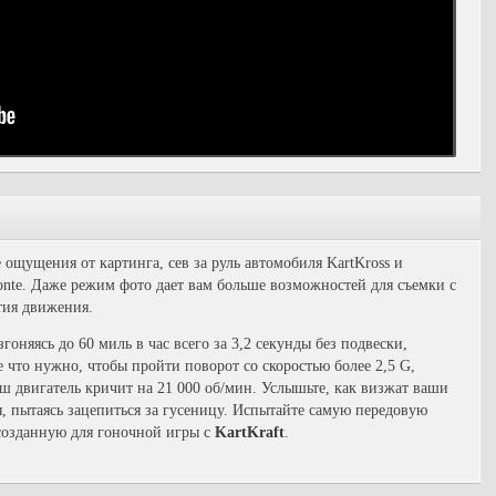
ощущения от картинга, сев за руль автомобиля KartKross и
monte. Даже режим фото дает вам больше возможностей для съемки с
тия движения.
гоняясь до 60 миль в час всего за 3,2 секунды без подвески,
 что нужно, чтобы пройти поворот со скоростью более 2,5 G,
ваш двигатель кричит на 21 000 об/мин. Услышьте, как визжат ваши
, пытаясь зацепиться за гусеницу. Испытайте самую передовую
 созданную для гоночной игры с
KartKraft
.