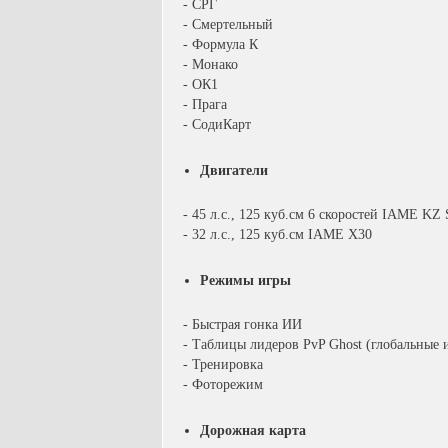
- СРГ
- Смертельный
- Формула К
- Монако
- ОК1
- Прага
- СодиКарт
Двигатели
- 45 л.с., 125 куб.см 6 скоростей IAME KZ 
- 32 л.с., 125 куб.см IAME X30
Режимы игры
- Быстрая гонка ИИ
- Таблицы лидеров PvP Ghost (глобальные
- Тренировка
- Фоторежим
Дорожная карта