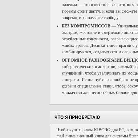
надежда — это известное реалити-шоу 
тюрьмы стоит шаттл, и если вы сможете
вовремя, вы получите свободу.
БЕЗ КОМПРОМИССОВ
— Уникальная 
быстрые, жестокие и смертельно опасны
отрубленные конечности, разрывающиеся
живых врагов. Десятки типов врагов с 
комбинируются, создавая сотни сложны
ОГРОМНОЕ РАЗНООБРАЗИЕ БИЛД
кибернетических имплантов, каждый из 
улучшений, чтобы увеличивать их мощь,
синергии. Используйте разнообразное о
удары и специальные атаки, чтобы сок
множество жизнеспособных билдов для 
ЧТО Я ПРИОБРЕТАЮ
Чтобы купить ключ KIBORG для PC, вам пон
mail лицензионный ключ для системы Steam