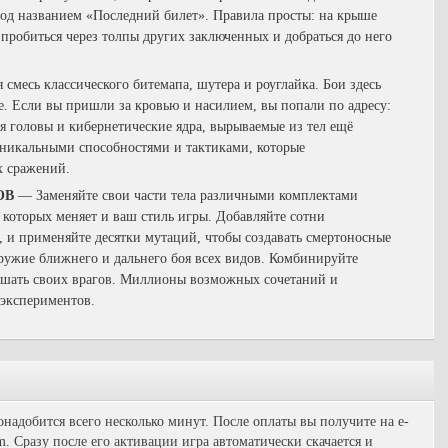
под названием «Последний билет». Правила просты: на крыше
 пробиться через толпы других заключенных и добраться до него
смесь классического битемапа, шутера и роуглайка. Бои здесь
е. Если вы пришли за кровью и насилием, вы попали по адресу:
 головы и кибернетические ядра, вырываемые из тел ещё
уникальными способностями и тактиками, которые
х сражений.
ОВ
— Заменяйте свои части тела различными комплектами
которых меняет и ваш стиль игры. Добавляйте сотни
 и применяйте десятки мутаций, чтобы создавать смертоносные
ружие ближнего и дальнего боя всех видов. Комбинируйте
рушать своих врагов. Миллионы возможных сочетаний и
экспериментов.
адобится всего несколько минут. После оплаты вы получите на e-
. Сразу после его активации игра автоматически скачается и