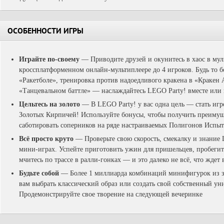
ОСОБЕННОСТИ ИГРЫ
Играйте по-своему
— Приводите друзей и окунитесь в хаос в мул
кроссплатформенном онлайн-мультиплеере до 4 игроков. Будь то бо
«Ракетболе», тренировка против надоедливого кракена в «Кракен 
«Танцевальном баттле» — наслаждайтесь LEGO Party! вместе или 
Цельтесь на золото
— В LEGO Party! у вас одна цель — стать иг
Золотых Кирпичей! Используйте бонусы, чтобы получить преимуще
саботировать соперников на ряде настраиваемых Полигонов Испы
Всё просто круто
— Проверьте свою скорость, смекалку и знани
мини-играх. Успейте приготовить ужин для пришельцев, пробеги
мчитесь по трассе в ралли-гонках — и это далеко не всё, что ждет
Будьте собой
— Более 1 миллиарда комбинаций минифигурок из 
вам выбрать классический образ или создать свой собственный ун
Продемонстрируйте свое творение на следующей вечеринке