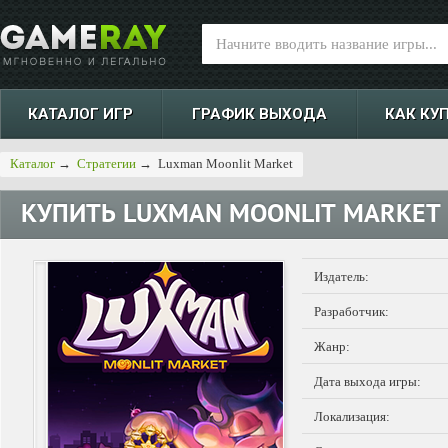
КАТАЛОГ ИГР
ГРАФИК ВЫХОДА
КАК КУ
Каталог
→
Стратегии
→
Luxman Moonlit Market
КУПИТЬ
LUXMAN MOONLIT MARKET
Издатель:
Разработчик:
Жанр:
Дата выхода игры:
Локализация: