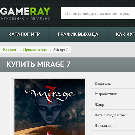
КАТАЛОГ ИГР
ГРАФИК ВЫХОДА
КАК КУ
Каталог
→
Приключения
→
Mirage 7
КУПИТЬ
MIRAGE 7
Издатель:
Разработчик:
Жанр:
Дата выхода игры:
Локализация: