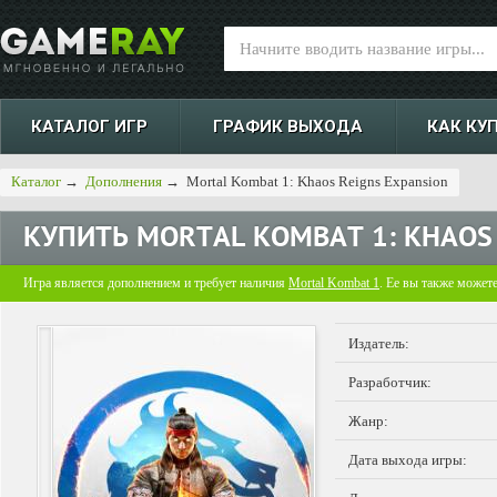
КАТАЛОГ ИГР
ГРАФИК ВЫХОДА
КАК КУ
Каталог
→
Дополнения
→
Mortal Kombat 1: Khaos Reigns Expansion
КУПИТЬ
MORTAL KOMBAT 1: KHAOS
Игра является дополнением и требует наличия
Mortal Kombat 1
. Ее вы также может
Издатель:
Разработчик:
Жанр:
Дата выхода игры: