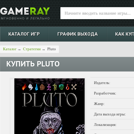
КАТАЛОГ ИГР
ГРАФИК ВЫХОДА
КАК КУ
Каталог
→
Стратегии
→
Pluto
КУПИТЬ
PLUTO
Издатель:
Разработчик:
Жанр:
Дата выхода игры:
Локализация: