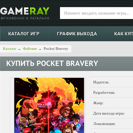
КАТАЛОГ ИГР
ГРАФИК ВЫХОДА
КАК КУ
Каталог
→
Файтинг
→
Pocket Bravery
КУПИТЬ
POCKET BRAVERY
Издатель:
Разработчик:
Жанр:
Дата выхода игры:
Локализация: