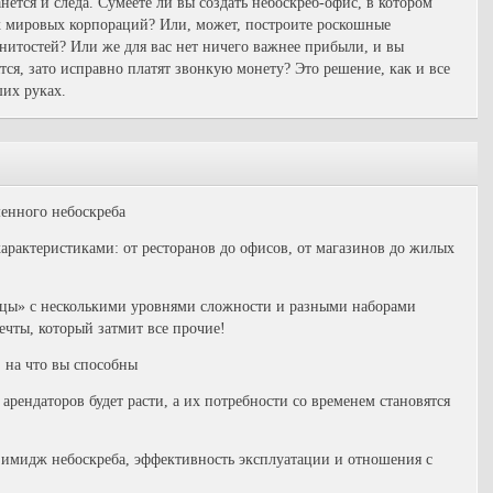
анется и следа. Сумеете ли вы создать небоскреб-офис, в котором
х мировых корпораций? Или, может, построите роскошные
нитостей? Или же для вас нет ничего важнее прибыли, и вы
тся, зато исправно платят звонкую монету? Это решение, как и все
ших руках.
енного небоскреба
арактеристиками: от ресторанов до офисов, от магазинов до жилых
ицы» с несколькими уровнями сложности и разными наборами
ечты, который затмит все прочие!
, на что вы способны
 арендаторов будет расти, а их потребности со временем становятся
 имидж небоскреба, эффективность эксплуатации и отношения с