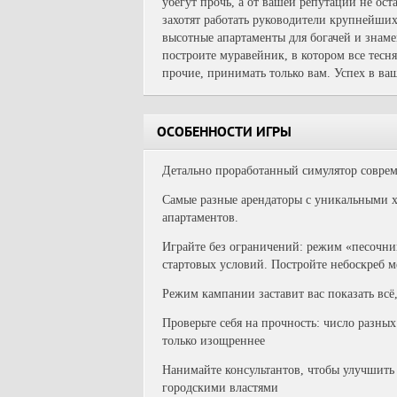
убегут прочь, а от вашей репутации не ост
захотят работать руководители крупнейши
высотные апартаменты для богачей и знаме
построите муравейник, в котором все тесня
прочие, принимать только вам. Успех в ва
ОСОБЕННОСТИ ИГРЫ
Детально проработанный симулятор соврем
Самые разные арендаторы с уникальными х
апартаментов.
Играйте без ограничений: режим «песочн
стартовых условий. Постройте небоскреб м
Режим кампании заставит вас показать всё
Проверьте себя на прочность: число разных
только изощреннее
Нанимайте консультантов, чтобы улучшить
городскими властями