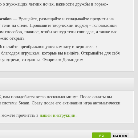
 о жужжащих летних ночах, важности дружбы и горько-
особов
— Вращайте, размещайте и складывайте предметы на
т тени на стене. Проявляйте творческий подход – головоломки
 способов, главное, чтобы контур тени совпадал, а также вас
ожно открыть.
спытайте преображающуюся комнату и вернитесь к
 благодаря игрушкам, которые вы найдёте. Открывайте для себя
саундтреки, созданные Флорисом Демандтом.
C, вам понадобится всего несколько минут. После оплаты вы
 системы Steam. Сразу после его активации игра автоматически
 можете прочитать в
нашей инструкции
.
PC
mac os