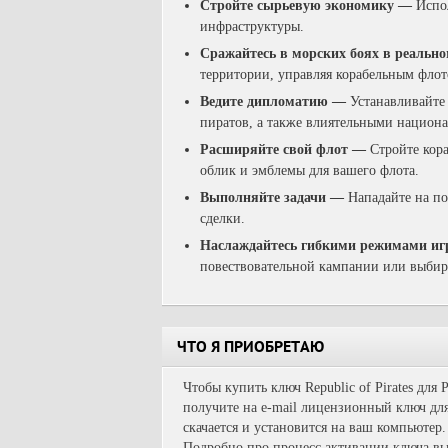
Стройте сырьевую экономику
—
И
спо
инфраструктуры.
Сражайтесь в морских боях в реальн
территории, управляя корабельным фло
Ведите дипломатию
—
У
станавливайте
пиратов, а также влиятельными нацио
Расширяйте свой флот
—
С
тройте кор
облик и эмблемы для вашего флота.
Выполняйте задачи
—
Н
ападайте на п
сделки.
Наслаждайтесь гибкими режимами и
повествовательной кампании или выбир
ЧТО Я ПРИОБРЕТАЮ
Чтобы купить ключ Republic of Pirates для
получите на e-mail лицензионный ключ для
скачается и установится на ваш компьютер.
Подробно про процесс активации ключа вы