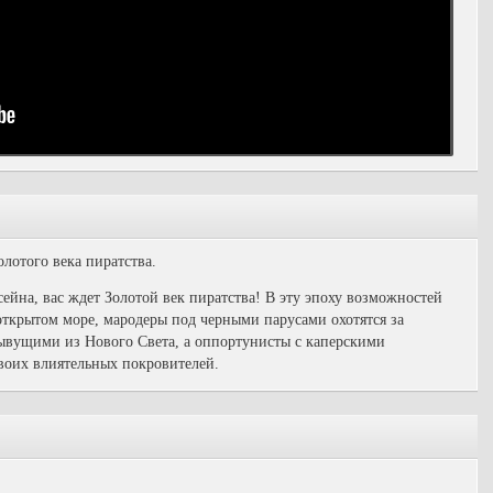
лотого века пиратства.
сейна, вас ждет Золотой век пиратства! В эту эпоху возможностей
открытом море, мародеры под черными парусами охотятся за
ывущими из Нового Света, а оппортунисты с каперскими
своих влиятельных покровителей.