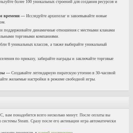
льзуйте более 100 уникальных строений для создания ресурсов и
ом времени
—
И
сследуйте архипелаг и завоевывайте новые
том.
 и поддерживайте динамичные отношения с местными кланами
нальными торговыми компаниями.
абли 8 уникальных классов, а также выбирайте уникальный
оселения по приказу, забирайте награды и заключайте торговые
гры
—
С
оздавайте легендарную пиратскую утопию в 30-часовой
айте желаемые настройки в режиме свободной игры.
 PC, вам понадобится всего несколько минут. После оплаты вы
 системы Steam. Сразу после его активации игра автоматически
 можете прочитать в
нашей инструкции
.