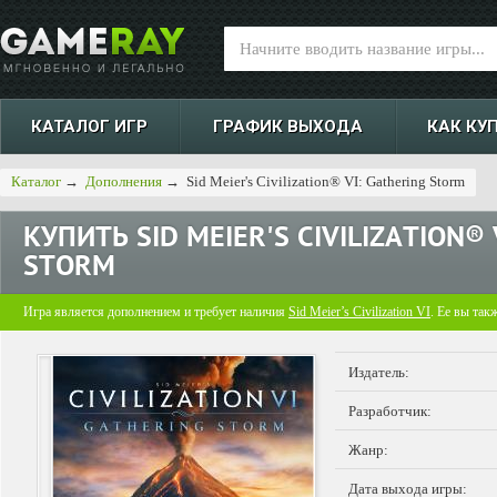
КАТАЛОГ ИГР
ГРАФИК ВЫХОДА
КАК КУ
Каталог
→
Дополнения
→
Sid Meier's Civilization® VI: Gathering Storm
КУПИТЬ
SID MEIER'S CIVILIZATION®
STORM
Игра является дополнением и требует наличия
Sid Meier’s Civilization VI
. Ее вы так
Издатель:
Разработчик:
Жанр:
Дата выхода игры: