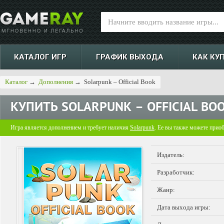
КАТАЛОГ ИГР
ГРАФИК ВЫХОДА
КАК КУ
Каталог
→
Дополнения
→
Solarpunk – Official Book
КУПИТЬ
SOLARPUNK – OFFICIAL BO
Игра является дополнением и требует наличия
Solarpunk
. Ее вы также можете прио
Издатель:
Разработчик:
Жанр:
Дата выхода игры: