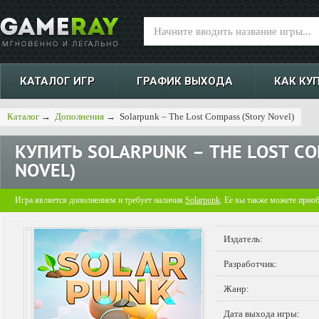
КАТАЛОГ ИГР
ГРАФИК ВЫХОДА
КАК КУ
Каталог
→
Дополнения
→
Solarpunk – The Lost Compass (Story Novel)
КУПИТЬ
SOLARPUNK – THE LOST C
NOVEL)
Игра является дополнением и требует наличия
Solarpunk
. Ее вы также можете прио
Издатель:
Разработчик:
Жанр:
Дата выхода игры: