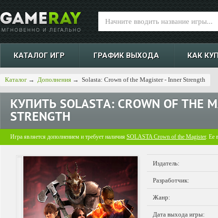
КАТАЛОГ ИГР
ГРАФИК ВЫХОДА
КАК КУ
Каталог
→
Дополнения
→
Solasta: Crown of the Magister - Inner Strength
КУПИТЬ
SOLASTA: CROWN OF THE M
STRENGTH
Игра является дополнением и требует наличия
SOLASTA Crown of the Magister
. Ее
Издатель:
Разработчик:
Жанр:
Дата выхода игры: