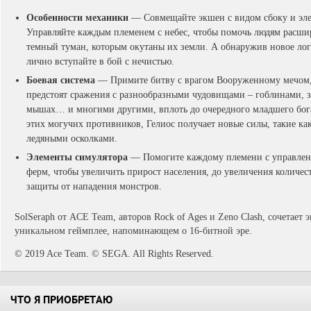
Особенности механики
— Совмещайте экшен с видом сбоку и элем
Управляйте каждым племенем с небес, чтобы помочь людям расши
темный туман, которым окутаны их земли. А обнаружив новое лог
лично вступайте в бой с нечистью.
Боевая система
— Примите битву с врагом Вооруженному мечом,
предстоят сражения с разнообразными чудовищами – гоблинами, 
мышах… и многими другими, вплоть до очередного младшего бога
этих могучих противников, Гелиос получает новые силы, такие ка
ледяными осколками.
Элементы симулятора
— Помогите каждому племени с управлени
ферм, чтобы увеличить прирост населения, до увеличения количес
защиты от нападения монстров.
SolSeraph от ACE Team, авторов Rock of Ages и Zeno Clash, сочетает
уникальном геймплее, напоминающем о 16-битной эре.
© 2019 Ace Team. © SEGA. All Rights Reserved.
ЧТО Я ПРИОБРЕТАЮ