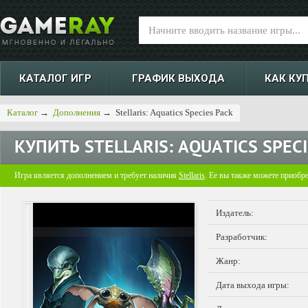
КАТАЛОГ ИГР
ГРАФИК ВЫХОДА
КАК КУ
Каталог
→
Дополнения
→
Stellaris: Aquatics Species Pack
КУПИТЬ
STELLARIS: AQUATICS SPEC
Игра является дополнением и требует наличия
Stellaris
. Ее вы также можете приобр
Издатель:
Разработчик:
Жанр:
Дата выхода игры: