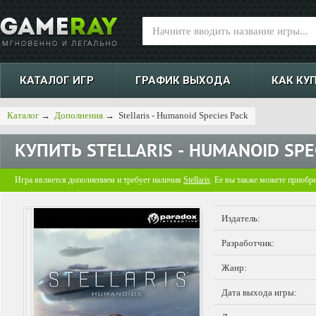
КАТАЛОГ ИГР
ГРАФИК ВЫХОДА
КАК КУ
Каталог
→
Дополнения
→
Stellaris - Humanoid Species Pack
КУПИТЬ
STELLARIS - HUMANOID SPE
Игра является дополнением и требует наличия
Stellaris
. Ее вы также можете приобр
Издатель:
Разработчик:
Жанр:
Дата выхода игры: