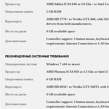
Процессор
AMD Athlon II X4 640 at 3.0 Ghz / or Intel C
Оперативная память
2 GB RAM
AMD HD 5770 / or Nvidia GTX 460, with 1
Видеокарта
drivers from both manufacturers.
Место на диске
4 GB available space
Controller support: 3-button mouse, keyboard
Дополнительно
requirements: Internet Connection or LAN for
РЕКОМЕНДУЕМЫЕ СИСТЕМНЫЕ ТРЕБОВАНИЯ
Операционная система
Windows 7 x64 or newer
Процессор
AMD Phenom II X4 850 at 3.3 Ghz or Intel i3 
Оперативная память
4 GB RAM
Видеокарта
AMD HD 6850 / or Nvidia GTX 560TI, wit
Место на диске
4 GB available space
Controller support: 3-button mouse, keyboard
Дополнительно
requirements: Internet Connection or LAN for