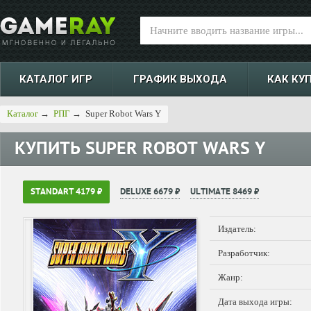
КАТАЛОГ ИГР
ГРАФИК ВЫХОДА
КАК КУ
Каталог
→
РПГ
→
Super Robot Wars Y
КУПИТЬ
SUPER ROBOT WARS Y
STANDART 4179 ₽
DELUXE 6679 ₽
ULTIMATE 8469 ₽
Издатель:
Разработчик:
Жанр:
Дата выхода игры: