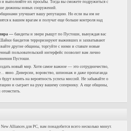
и выполняйте их просьбы. Тогда вы сможете подружиться с
льше дюжины новых сооружений.
общинами улучшает вашу репутацию. Но если вы им не
ятся к вашим врагам и получат еще больше контроля над
 мира —
бандиты и звери рыщут по Пустоши, вынуждая вас
. Шайки бандитов терроризируют выживших и захватывают
айте другие общины, торгуйте с ними и ставьте новые
ренный пользовательский интерфейс позволит вам лично
динения Пустоши.
создать новый мир. Хотя самое важное — это сотрудничество,
... явно. Диверсии, воровство, шпионаж и даже пропаганда
будут влиять на вероятность успеха миссий. Не забывайте о
утацию и сыграет на руку вашему сопернику. А еще общины,
 отомстить.
 New Alliances для PC, вам понадобится всего несколько минут.