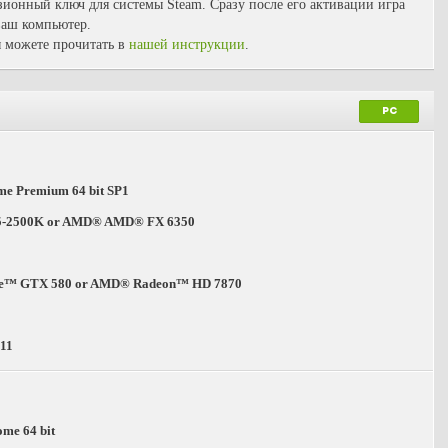
зионный ключ для системы Steam. Сразу после его активации игра
 ваш компьютер.
 можете прочитать в
нашей инструкции
.
PC
e Premium 64 bit SP1
i5-2500K or AMD® AMD® FX 6350
ce™ GTX 580 or AMD® Radeon™ HD 7870
 11
me 64 bit