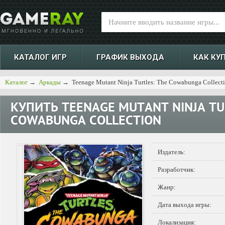
КАТАЛОГ ИГР
ГРАФИК ВЫХОДА
КАК КУ
Каталог
→
Аркады
→
Teenage Mutant Ninja Turtles: The Cowabunga Collect
КУПИТЬ
TEENAGE MUTANT NINJA TU
COWABUNGA COLLECTION
Издатель:
Разработчик:
Жанр:
Дата выхода игры:
Локализация: