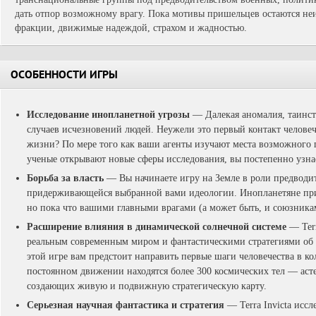
дать отпор возможному врагу. Пока мотивы пришельцев остаются не
фракции, движимые надеждой, страхом и жадностью.
ОСОБЕННОСТИ ИГРЫ
Исследование инопланетной угрозы
— Далекая аномалия, таинст
случаев исчезновений людей. Неужели это первый контакт челов
жизни? По мере того как ваши агенты изучают места возможного 
ученые открывают новые сферы исследования, вы постепенно узна
Борьба за власть
— Вы начинаете игру на Земле в роли предводи
придерживающейся выбранной вами идеологии. Инопланетяне приб
но пока что вашими главными врагами (а может быть, и союзника
Расширение влияния в динамической солнечной системе
— Terr
реальным современным миром и фантастическими стратегиями об
этой игре вам предстоит направить первые шаги человечества в к
постоянном движении находятся более 300 космических тел — асте
создающих живую и подвижную стратегическую карту.
Серьезная научная фантастика и стратегия
— Terra Invicta иссл