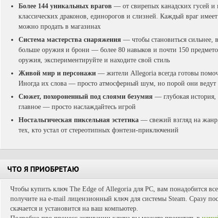
Более 144 уникальных врагов
— от свирепых канадских гусей и 
классических драконов, единорогов и слизней. Каждый враг имее
можно продать в магазинах
Система мастерства снаряжения
— чтобы становиться сильнее, 
больше оружия и брони — более 80 навыков и почти 150 предмето
оружия, экспериментируйте и находите свой стиль
Живой мир и персонажи
— жители Allegoria всегда готовы помоч
Иногда их слова — просто атмосферный шум, но порой они ведут
Сюжет, похороненный под слоями безумия
— глубокая история, 
главное — просто наслаждайтесь игрой
Ностальгическая пиксельная эстетика
— свежий взгляд на жанр
тех, кто устал от стереотипных фэнтези-приключений
ЧТО Я ПРИОБРЕТАЮ
Чтобы купить ключ The Edge of Allegoria для PC, вам понадобится вс
получите на e-mail лицензионный ключ для системы Steam. Сразу пос
скачается и установится на ваш компьютер.