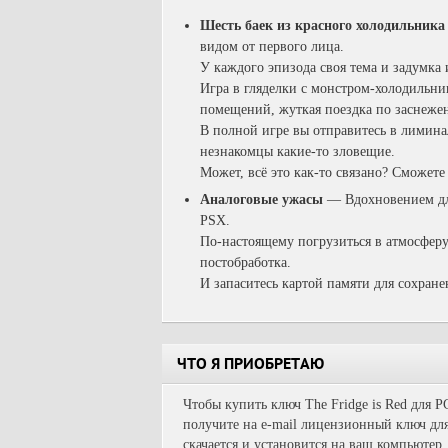
Шесть баек из красного холодильник
видом от первого лица.
У каждого эпизода своя тема и задумка 
Игра в гляделки с монстром-холодильн
помещений, жуткая поездка по заснеж
В полной игре вы отправитесь в лиминал
незнакомцы какие-то зловещие.
Может, всё это как-то связано? Сможете
Аналоговые ужасы
—
Вдохновением дл
PSX.
По-настоящему погрузиться в атмосферу
постобработка.
И запаситесь картой памяти для сохране
ЧТО Я ПРИОБРЕТАЮ
Чтобы купить ключ The Fridge is Red для P
получите на e-mail лицензионный ключ для
скачается и установится на ваш компьютер.