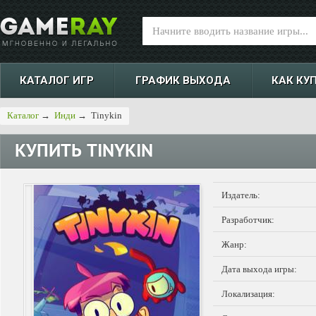
КАТАЛОГ ИГР
ГРАФИК ВЫХОДА
КАК КУ
Каталог
→
Инди
→
Tinykin
КУПИТЬ
TINYKIN
Издатель:
Разработчик:
Жанр:
Дата выхода игры:
Локализация: