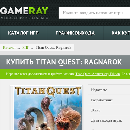
КАТАЛОГ ИГР
ГРАФИК ВЫХОДА
КАК КУ
Каталог
→
РПГ
→
Titan Quest: Ragnarok
КУПИТЬ
TITAN QUEST: RAGNAROK
Игра является дополнением и требует наличия
Titan Quest Anniversary Edition
. Ее в
Издатель:
Разработчик:
Жанр:
Дата выхода игры: