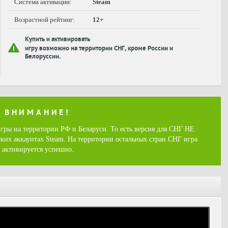
Система активации:
Steam
Возрастной рейтинг:
12+
Купить и активировать
игру возможно на территории СНГ, кроме России и
Белоруссии.
ВНИМАНИЕ!
гры на территории РФ и Беларуси. То есть версия для СНГ НЕ
ских аккаунтах Steam. На территории остальных стран СНГ игра
активируется успешно.