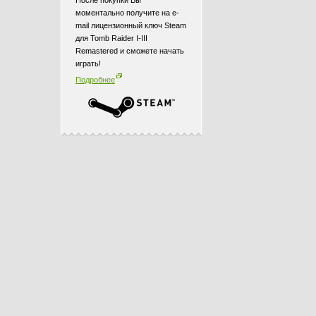
После покупки Вы
моментально получите на e-
mail лицензионный ключ Steam
для Tomb Raider I-III
Remastered и сможете начать
играть!
Подробнее