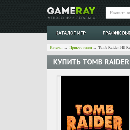
КАТАЛОГ ИГР
ГРАФИК ВЫ
Каталог
→
Приключения
→
Tomb Raider I-III R
КУПИТЬ
TOMB RAIDER 